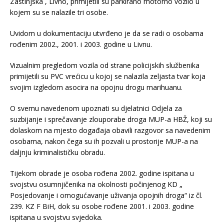
Zastinjska , Livno, primijetili su parkirano motorno vozilo u
kojem su se nalazile tri osobe.
Uvidom u dokumentaciju utvrđeno je da se radi o osobama
rođenim 2002., 2001. i 2003. godine u Livnu.
Vizualnim pregledom vozila od strane policijskih službenika
primijetili su PVC vrećicu u kojoj se nalazila zeljasta tvar koja
svojim izgledom asocira na opojnu drogu marihuanu.
O svemu navedenom upoznati su djelatnici Odjela za
suzbijanje i sprečavanje zlouporabe droga MUP-a HBŽ, koji su
dolaskom na mjesto događaja obavili razgovor sa navedenim
osobama, nakon čega su ih pozvali u prostorije MUP-a na
daljnju kriminalističku obradu.
Tijekom obrade je osoba rođena 2002. godine ispitana u
svojstvu osumnjičenika na okolnosti počinjenog KD „
Posjedovanje i omogućavanje uživanja opojnih droga“ iz čl.
239. KZ F BiH, dok su osobe rođene 2001. i 2003. godine
ispitana u svojstvu svjedoka.