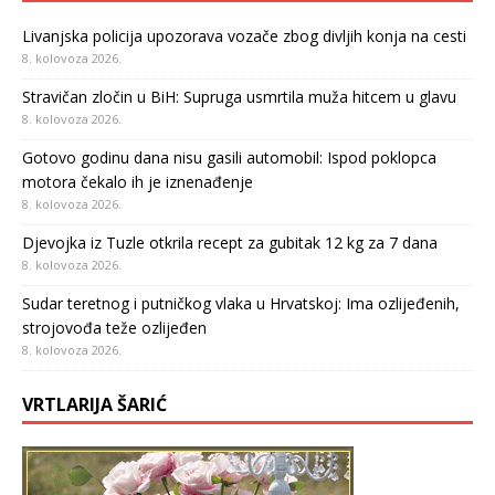
Livanjska policija upozorava vozače zbog divljih konja na cesti
8. kolovoza 2026.
Stravičan zločin u BiH: Supruga usmrtila muža hitcem u glavu
8. kolovoza 2026.
Gotovo godinu dana nisu gasili automobil: Ispod poklopca
motora čekalo ih je iznenađenje
8. kolovoza 2026.
Djevojka iz Tuzle otkrila recept za gubitak 12 kg za 7 dana
8. kolovoza 2026.
Sudar teretnog i putničkog vlaka u Hrvatskoj: Ima ozlijeđenih,
strojovođa teže ozlijeđen
8. kolovoza 2026.
VRTLARIJA ŠARIĆ