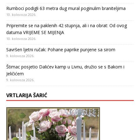
Rumboci podigli 63 metra dug mural poginulim braniteljima
10. kolovoza 2026.
Pripremite se na paklenih 42 stupnja, ali i na obrat: Od ovog
datuma VRIJEME SE MIJENJA
10. kolovoza 2026.
Savršen ljetni ručak: Pohane paprike punjene sa sirom
9. kolovoza 2026.
Štimac posjetio Dalićev kamp u Livnu, družio se s Bakom i
Jeličićem
9. kolovoza 2026.
VRTLARIJA ŠARIĆ