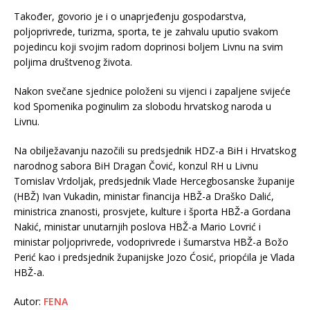
Također, govorio je i o unaprjeđenju gospodarstva,
poljoprivrede, turizma, sporta, te je zahvalu uputio svakom
pojedincu koji svojim radom doprinosi boljem Livnu na svim
poljima društvenog života.
Nakon svečane sjednice položeni su vijenci i zapaljene svijeće
kod Spomenika poginulim za slobodu hrvatskog naroda u
Livnu.
Na obilježavanju nazočili su predsjednik HDZ-a BiH i Hrvatskog
narodnog sabora BiH Dragan Čović, konzul RH u Livnu
Tomislav Vrdoljak, predsjednik Vlade Hercegbosanske županije
(HBŽ) Ivan Vukadin, ministar financija HBŽ-a Draško Dalić,
ministrica znanosti, prosvjete, kulture i športa HBŽ-a Gordana
Nakić, ministar unutarnjih poslova HBŽ-a Mario Lovrić i
ministar poljoprivrede, vodoprivrede i šumarstva HBŽ-a Božo
Perić kao i predsjednik županijske Jozo Ćosić, priopćila je Vlada
HBŽ-a.
Autor:
FENA