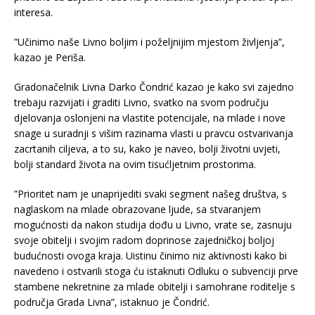
interesa.
”Učinimo naše Livno boljim i poželjnijim mjestom življenja”,
kazao je Periša.
Gradonačelnik Livna Darko Čondrić kazao je kako svi zajedno
trebaju razvijati i graditi Livno, svatko na svom području
djelovanja oslonjeni na vlastite potencijale, na mlade i nove
snage u suradnji s višim razinama vlasti u pravcu ostvarivanja
zacrtanih ciljeva, a to su, kako je naveo, bolji životni uvjeti,
bolji standard života na ovim tisućljetnim prostorima.
”Prioritet nam je unaprijediti svaki segment našeg društva, s
naglaskom na mlade obrazovane ljude, sa stvaranjem
mogućnosti da nakon studija dođu u Livno, vrate se, zasnuju
svoje obitelji i svojim radom doprinose zajedničkoj boljoj
budućnosti ovoga kraja. Uistinu činimo niz aktivnosti kako bi
navedeno i ostvarili stoga ću istaknuti Odluku o subvenciji prve
stambene nekretnine za mlade obitelji i samohrane roditelje s
područja Grada Livna”, istaknuo je Čondrić.