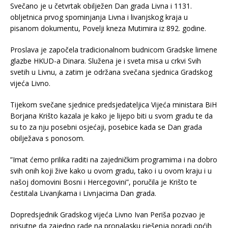
Svečano je u četvrtak obilježen Dan grada Livna i 1131.
obljetnica prvog spominjanja Livna i livanjskog kraja u
pisanom dokumentu, Povelji kneza Mutimira iz 892. godine.
Proslava je započela tradicionalnom budnicom Gradske limene
glazbe HKUD-a Dinara. Služena je i sveta misa u crkvi Svih
svetih u Livnu, a zatim je održana svečana sjednica Gradskog
vijeća Livno.
Tijekom svečane sjednice predsjedateljica Vijeća ministara BiH
Borjana Krišto kazala je kako je lijepo biti u svom gradu te da
su to za nju posebni osjećaji, posebice kada se Dan grada
obilježava s ponosom.
”Imat ćemo prilika raditi na zajedničkim programima i na dobro
svih onih koji žive kako u ovom gradu, tako i u ovom kraju i u
našoj domovini Bosni i Hercegovini”, poručila je Krišto te
čestitala Livanjkama i Livnjacima Dan grada.
Dopredsjednik Gradskog vijeća Livno Ivan Periša pozvao je
prisutne da zajedno rade na pronalasku rješenja poradi općih