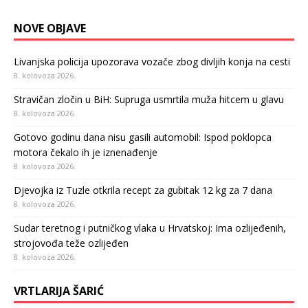
NOVE OBJAVE
Livanjska policija upozorava vozače zbog divljih konja na cesti
8. kolovoza 2026.
Stravičan zločin u BiH: Supruga usmrtila muža hitcem u glavu
8. kolovoza 2026.
Gotovo godinu dana nisu gasili automobil: Ispod poklopca
motora čekalo ih je iznenađenje
8. kolovoza 2026.
Djevojka iz Tuzle otkrila recept za gubitak 12 kg za 7 dana
8. kolovoza 2026.
Sudar teretnog i putničkog vlaka u Hrvatskoj: Ima ozlijeđenih,
strojovođa teže ozlijeđen
8. kolovoza 2026.
VRTLARIJA ŠARIĆ