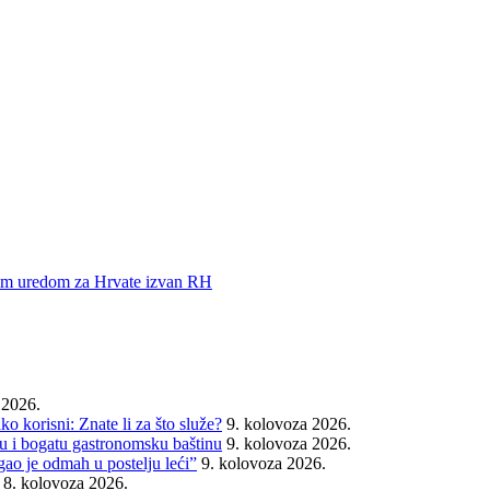
vnim uredom za Hrvate izvan RH
 2026.
o korisni: Znate li za što služe?
9. kolovoza 2026.
iju i bogatu gastronomsku baštinu
9. kolovoza 2026.
gao je odmah u postelju leći”
9. kolovoza 2026.
8. kolovoza 2026.