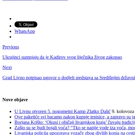
WhatsApp
Previous
Ukrajinci sumnjaju da je Kadirov svog liječnika živog zakopao
Next
Grad Livno potpisao ugovor o dodjeli sredstava sa Središnjim drža
Nove objave
U Livnu otvoren 5. nogometni Kamp Zlatko Dalić
9. kolovoza
Ove paketiće svi bacamo nakon kupnje tenisice, a zapravo su jak
Borjana Krišto: ‘Okusi i običaji livanjskog kraja’ čuvaju tradic
Zašto su se ljudi bojali voća? “Tko se napije vode iza voća, mo
Livanjska policija upozorava vozače zbog divljih konja na cesti