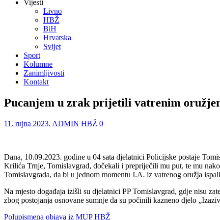
Vijesti
Livno
HBŽ
BiH
Hrvatska
Svijet
Sport
Kolumne
Zanimljivosti
Kontakt
Pucanjem u zrak prijetili vatrenim oružj
11. rujna 2023.
ADMIN
HBŽ
0
Dana, 10.09.2023. godine u 04 sata djelatnici Policijske postaje Tomi
Krilića Trnje, Tomislavgrad, dočekali i prepriječili mu put, te mu nak
Tomislavgrada, da bi u jednom momentu I.A. iz vatrenog oružja ispal
Na mjesto događaja izišli su djelatnici PP Tomislavgrad, gdje nisu zat
zbog postojanja osnovane sumnje da su počinili kazneno djelo „Izazi
Polupismena objava iz MUP HBŽ