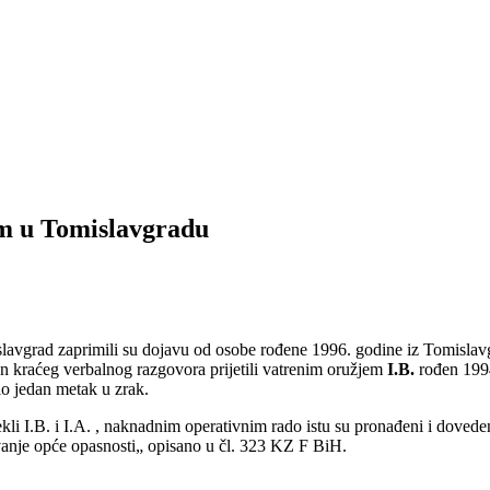
em u Tomislavgradu
slavgrad zaprimili su dojavu od osobe rođene 1996. godine iz Tomislavg
on kraćeg verbalnog razgovora prijetili vatrenim oružjem
I.B.
rođen 1994
io jedan metak u zrak.
ekli I.B. i I.A. , naknadnim operativnim rado istu su pronađeni i doved
vanje opće opasnosti„ opisano u čl. 323 KZ F BiH.